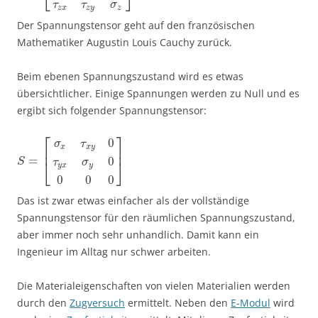
⎣
⎦
τ
τ
σ
z
x
z
y
z
Der Spannungstensor geht auf den französischen
Mathematiker Augustin Louis Cauchy zurück.
Beim ebenen Spannungszustand wird es etwas
übersichtlicher. Einige Spannungen werden zu Null und es
ergibt sich folgender Spannungstensor:
⎡
⎤
0
σ
τ
x
x
y
⎢
⎥
=
0
S
τ
σ
⎣
⎦
y
x
y
0
0
0
Das ist zwar etwas einfacher als der vollständige
Spannungstensor für den räumlichen Spannungszustand,
aber immer noch sehr unhandlich. Damit kann ein
Ingenieur im Alltag nur schwer arbeiten.
Die Materialeigenschaften von vielen Materialien werden
durch den
Zugversuch
ermittelt. Neben den
E-Modul
wird