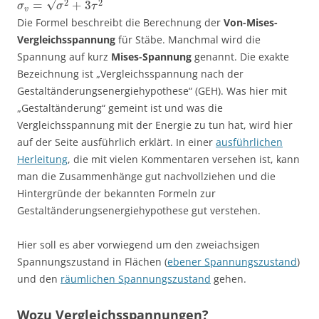
√
2
2
=
+
3
σ
σ
τ
v
Die Formel beschreibt die Berechnung der
Von-Mises-
Vergleichsspannung
für Stäbe. Manchmal wird die
Spannung auf kurz
Mises-Spannung
genannt. Die exakte
Bezeichnung ist „Vergleichsspannung nach der
Gestaltänderungsenergiehypothese“ (GEH). Was hier mit
„Gestaltänderung“ gemeint ist und was die
Vergleichsspannung mit der Energie zu tun hat, wird hier
auf der Seite ausführlich erklärt. In einer
ausführlichen
Herleitung
, die mit vielen Kommentaren versehen ist, kann
man die Zusammenhänge gut nachvollziehen und die
Hintergründe der bekannten Formeln zur
Gestaltänderungsenergiehypothese gut verstehen.
Hier soll es aber vorwiegend um den zweiachsigen
Spannungszustand in Flächen (
ebener Spannungszustand
)
und den
räumlichen Spannungszustand
gehen.
Wozu Vergleichsspannungen?