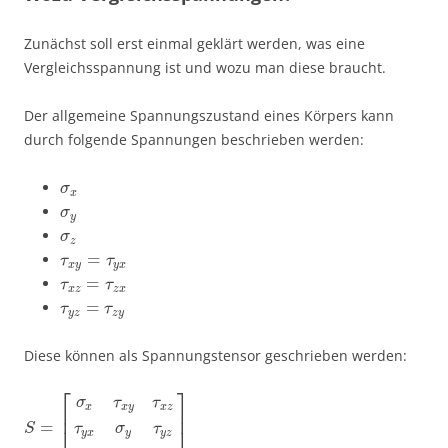
Zunächst soll erst einmal geklärt werden, was eine
Vergleichsspannung ist und wozu man diese braucht.
Der allgemeine Spannungszustand eines Körpers kann
durch folgende Spannungen beschrieben werden:
σ
x
σ
y
σ
z
=
τ
τ
x
y
y
x
=
τ
τ
x
z
z
x
=
τ
τ
y
z
z
y
Diese können als Spannungstensor geschrieben werden:
⎡
⎤
σ
τ
τ
x
x
y
x
z
⎢
⎥
=
S
τ
σ
τ
y
x
y
y
z